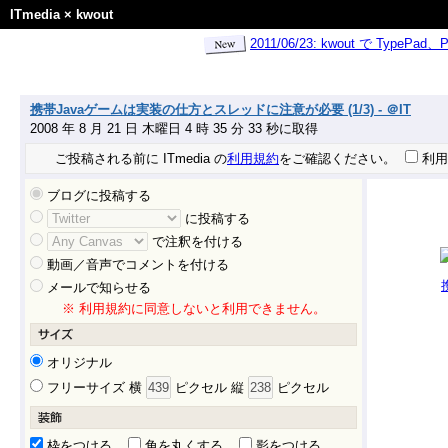
ITmedia
×
kwout
2011/06/23: kwout で Ty
携帯Javaゲームは実装の仕方とスレッドに注意が必要 (1/3) - ＠IT
2008 年 8 月 21 日 木曜日 4 時 35 分 33 秒に取得
ご投稿される前に ITmedia の
利用規約
をご確認ください。
利用
ブログに投稿する
に投稿する
で注釈を付ける
動画／音声でコメントを付ける
メールで知らせる
※ 利用規約に同意しないと利用できません。
オリジナル
フリーサイズ 横
ピクセル 縦
ピクセル
枠をつける
角を丸くする
影をつける