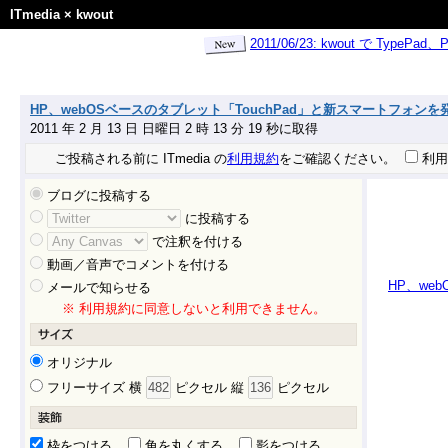
ITmedia
×
kwout
2011/06/23: kwout で Ty
HP、webOSベースのタブレット「TouchPad」と新スマートフォンを発表 - 
2011 年 2 月 13 日 日曜日 2 時 13 分 19 秒に取得
ご投稿される前に ITmedia の
利用規約
をご確認ください。
利用
ブログに投稿する
に投稿する
で注釈を付ける
動画／音声でコメントを付ける
HP、web
メールで知らせる
※ 利用規約に同意しないと利用できません。
オリジナル
フリーサイズ 横
ピクセル 縦
ピクセル
枠をつける
角を丸くする
影をつける