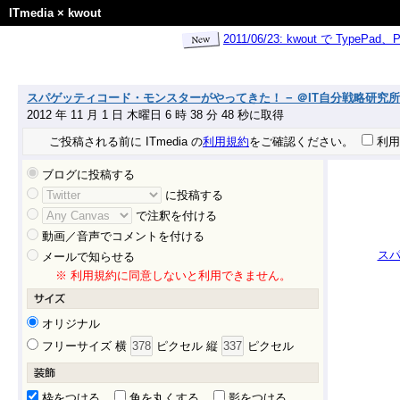
ITmedia
×
kwout
2011/06/23: kwout で Ty
スパゲッティコード・モンスターがやってきた！ − ＠IT自分戦略研究所
2012 年 11 月 1 日 木曜日 6 時 38 分 48 秒に取得
ご投稿される前に ITmedia の
利用規約
をご確認ください。
利用
ブログに投稿する
に投稿する
で注釈を付ける
動画／音声でコメントを付ける
スパ
メールで知らせる
※ 利用規約に同意しないと利用できません。
オリジナル
フリーサイズ 横
ピクセル 縦
ピクセル
枠をつける
角を丸くする
影をつける