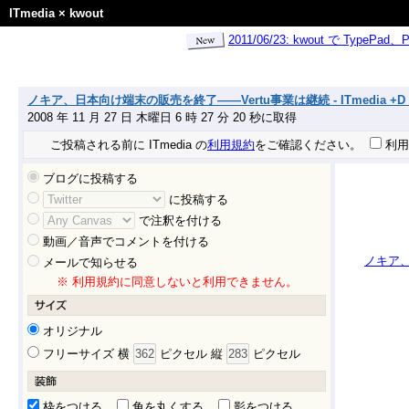
ITmedia
×
kwout
2011/06/23: kwout で Ty
ノキア、日本向け端末の販売を終了——Vertu事業は継続 - ITmedia +
2008 年 11 月 27 日 木曜日 6 時 27 分 20 秒に取得
ご投稿される前に ITmedia の
利用規約
をご確認ください。
利用
ブログに投稿する
に投稿する
で注釈を付ける
動画／音声でコメントを付ける
ノキア、
メールで知らせる
※ 利用規約に同意しないと利用できません。
オリジナル
フリーサイズ 横
ピクセル 縦
ピクセル
枠をつける
角を丸くする
影をつける