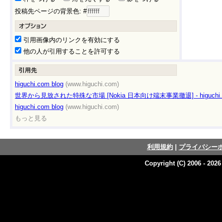
投稿先ページの背景色: #
引用画像内のリンクを有効にする
他の人が引用することを許可する
higuchi.com blog
(www.higuchi.com)
世界から見放された特殊な市場 [Nokia 日本向け端末事業撤退] - higuchi.co
higuchi.com blog
(www.higuchi.com)
もっと見る
利用規約
|
プライバシー
Copyright (C) 2006 - 202