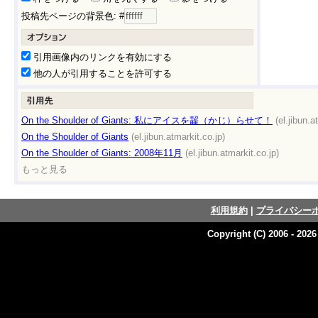
投稿先ページの背景色: #
引用画像内のリンクを有効にする
他の人が引用することを許可する
On the Shoulder of Giants: 私にアイスを齧（かじ）らせて！
(el.jibun.a
On the Shoulder of Giants
(el.jibun.atmarkit.co.jp)
On the Shoulder of Giants: 2008年11月
(el.jibun.atmarkit.co.jp)
もっと見る
利用規約
|
プライバシー
Copyright (C) 2006 - 202