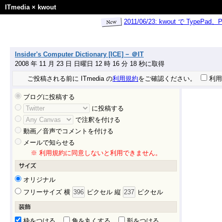
ITmedia
×
kwout
2011/06/23: kwout で Ty
Insider's Computer Dictionary [ICE] − ＠IT
2008 年 11 月 23 日 日曜日 12 時 16 分 18 秒に取得
ご投稿される前に ITmedia の
利用規約
をご確認ください。
利用
ブログに投稿する
に投稿する
で注釈を付ける
動画／音声でコメントを付ける
メールで知らせる
※ 利用規約に同意しないと利用できません。
オリジナル
フリーサイズ 横
ピクセル 縦
ピクセル
枠をつける
角を丸くする
影をつける