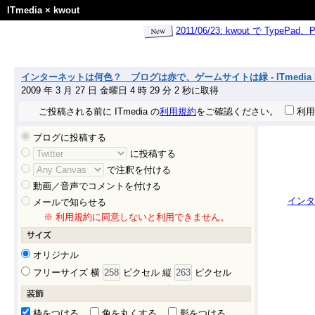
ITmedia
×
kwout
2011/06/23: kwout で Ty
インターネットは何色？ ブログは赤で、ゲームサイトは緑 - ITmedia N
2009 年 3 月 27 日 金曜日 4 時 29 分 2 秒に取得
ご投稿される前に ITmedia の
利用規約
をご確認ください。
利用
ブログに投稿する
に投稿する
で注釈を付ける
動画／音声でコメントを付ける
インタ
メールで知らせる
※ 利用規約に同意しないと利用できません。
オリジナル
フリーサイズ 横
ピクセル 縦
ピクセル
枠をつける
角を丸くする
影をつける