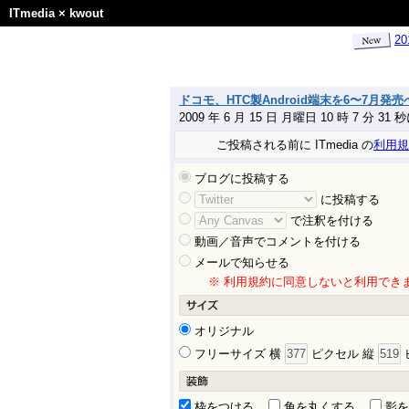
ITmedia
×
kwout
2
ドコモ、HTC製Android端末を6〜7月発売へ 
2009 年 6 月 15 日 月曜日 10 時 7 分 31
ご投稿される前に ITmedia の
利用規
ブログに投稿する
に投稿する
で注釈を付ける
動画／音声でコメントを付ける
メールで知らせる
※ 利用規約に同意しないと利用でき
オリジナル
フリーサイズ 横
ピクセル 縦
枠をつける
角を丸くする
影を