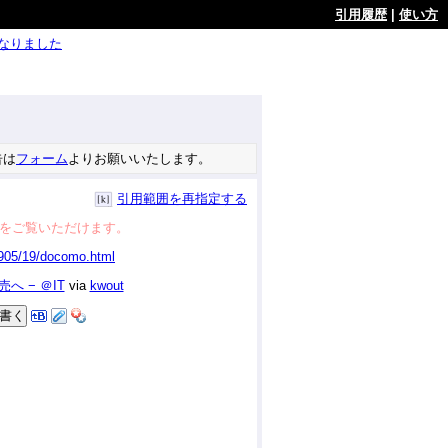
引用履歴
|
使い方
ようになりました
告は
フォーム
よりお願いいたします。
引用範囲を再指定する
をご覧いただけます。
へ − ＠IT
via
kwout