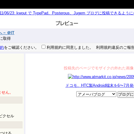
011/06/23: kwout で TypePad、Posterous、Jugem ブログに投稿できる
− ＠IT
 秒に取得
約
をご確認ください。
利用規約に同意しました。
利用規約違反のご報
投稿先のページでモザイクの外れた画像
ドコモ、HTC製Android端末を6〜7月発売
ません。
ピクセル
つける