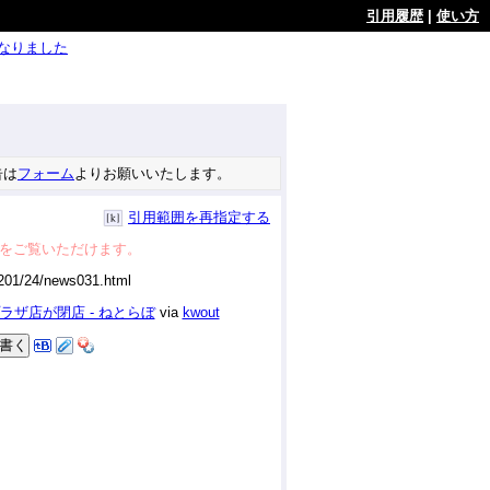
引用履歴
|
使い方
ようになりました
告は
フォーム
よりお願いいたします。
引用範囲を再指定する
をご覧いただけます。
ザ店が閉店 - ねとらぼ
via
kwout