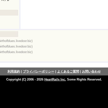
birthofblues.livedoor.biz)
birthofblues.livedoor.biz)
birthofblues.livedoor.biz)
利用規約
|
プライバシーポリシー
|
よくあるご質問
|
お問い合わせ
Copyright (C) 2006 - 2026
HeartRails Inc.
Some Rights Reserved.