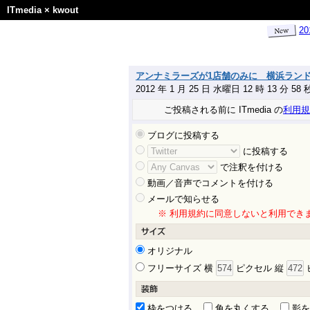
ITmedia
×
kwout
2
アンナミラーズが1店舗のみに 横浜ランド
2012 年 1 月 25 日 水曜日 12 時 13 分 5
ご投稿される前に ITmedia の
利用規
ブログに投稿する
に投稿する
で注釈を付ける
動画／音声でコメントを付ける
メールで知らせる
※ 利用規約に同意しないと利用でき
オリジナル
フリーサイズ 横
ピクセル 縦
枠をつける
角を丸くする
影を