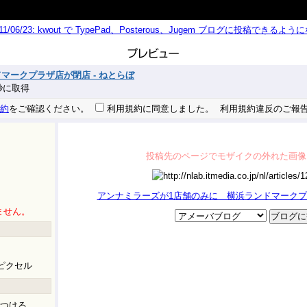
011/06/23: kwout で TypePad、Posterous、Jugem ブログに投稿できる
マークプラザ店が閉店 - ねとらぼ
8 秒に取得
約
をご確認ください。
利用規約に同意しました。
利用規約違反のご報
投稿先のページでモザイクの外れた画像
アンナミラーズが1店舗のみに 横浜ランドマークプラ
ません。
ピクセル
つける