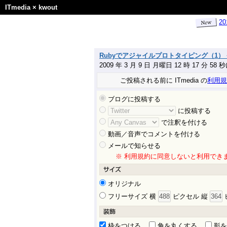
ITmedia
×
kwout
2
Rubyでアジャイルプロトタイピング（1） −
2009 年 3 月 9 日 月曜日 12 時 17 分 58
ご投稿される前に ITmedia の
利用規
ブログに投稿する
に投稿する
で注釈を付ける
動画／音声でコメントを付ける
メールで知らせる
※ 利用規約に同意しないと利用でき
オリジナル
フリーサイズ 横
ピクセル 縦
枠をつける
角を丸くする
影を