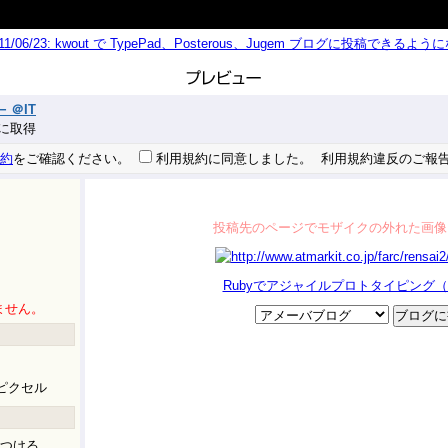
011/06/23: kwout で TypePad、Posterous、Jugem ブログに投稿できる
 ＠IT
 秒に取得
約
をご確認ください。
利用規約に同意しました。
利用規約違反のご報
投稿先のページでモザイクの外れた画像
Rubyでアジャイルプロトタイピング（1）
ません。
ピクセル
つける