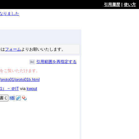
引用履歴
|
使い方
ようになりました
告は
フォーム
よりお願いいたします。
引用範囲を再指定する
をご覧いただけます。
 − ＠IT
via
kwout