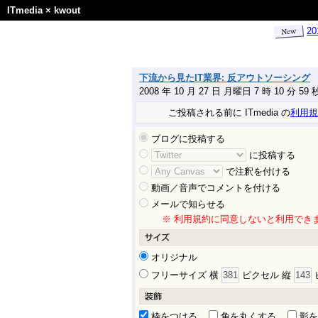
ITmedia
×
kwout
2
下流から見たIT業界: 反アウトソーシング
2008 年 10 月 27 日 月曜日 7 時 10 分 5
ご投稿される前に ITmedia の
利用規
ブログに投稿する
に投稿する
で注釈を付ける
動画／音声でコメントを付ける
メールで知らせる
※ 利用規約に同意しないと利用でき
オリジナル
フリーサイズ 横
ピクセル 縦
枠をつける
角を丸くする
影を