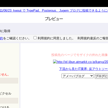
011/06/23: kwout で TypePad、Posterous、Jugem ブログに投稿できる
9 秒に取得
約
をご確認ください。
利用規約に同意しました。
利用規約違反のご報
投稿先のページでモザイクの外れた画像
下流から見たIT業界: 反アウトソ
ません。
ピクセル
つける