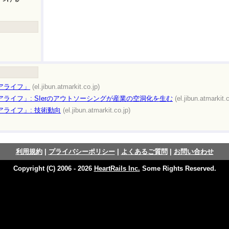
アライフ」
(el.jibun.atmarkit.co.jp)
ライフ」: SIerのアウトソーシングが産業の空洞化を生む
(el.jibun.atmarkit.c
ライフ」: 技術動向
(el.jibun.atmarkit.co.jp)
利用規約
|
プライバシーポリシー
|
よくあるご質問
|
お問い合わせ
Copyright (C) 2006 - 2026
HeartRails Inc.
Some Rights Reserved.