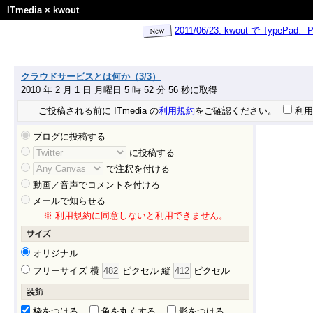
ITmedia
×
kwout
2011/06/23: kwout で Ty
クラウドサービスとは何か（3/3）
2010 年 2 月 1 日 月曜日 5 時 52 分 56 秒に取得
ご投稿される前に ITmedia の
利用規約
をご確認ください。
利用
ブログに投稿する
に投稿する
で注釈を付ける
動画／音声でコメントを付ける
メールで知らせる
※ 利用規約に同意しないと利用できません。
オリジナル
フリーサイズ 横
ピクセル 縦
ピクセル
枠をつける
角を丸くする
影をつける