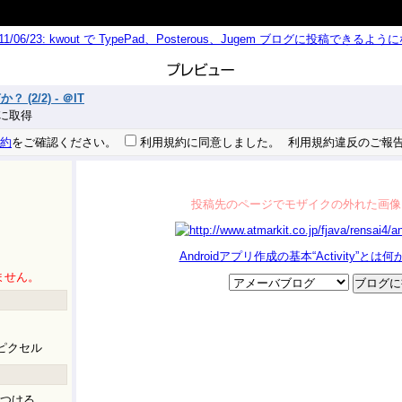
011/06/23: kwout で TypePad、Posterous、Jugem ブログに投稿できる
 (2/2) - ＠IT
 秒に取得
約
をご確認ください。
利用規約に同意しました。
利用規約違反のご報
投稿先のページでモザイクの外れた画像
Androidアプリ作成の基本“Activity”とは何か？ 
ません。
ピクセル
つける