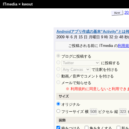
ITmedia
×
kwout
2
Androidアプリ作成の基本“Activity”とは何か？
2009 年 6 月 15 日 月曜日 9 時 32 分 48
ご投稿される前に ITmedia の
利用規
ブログに投稿する
に投稿する
で注釈を付ける
動画／音声でコメントを付ける
メールで知らせる
※ 利用規約に同意しないと利用でき
オリジナル
フリーサイズ 横
ピクセル 縦
枠をつける
角を丸くする
影を