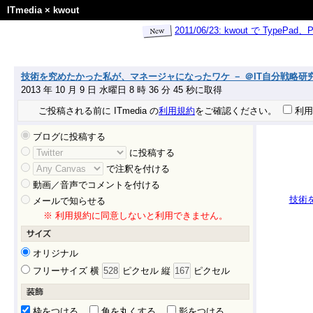
ITmedia
×
kwout
2011/06/23: kwout で Ty
技術を究めたかった私が、マネージャになったワケ － ＠IT自分戦略研
2013 年 10 月 9 日 水曜日 8 時 36 分 45 秒に取得
ご投稿される前に ITmedia の
利用規約
をご確認ください。
利用
ブログに投稿する
に投稿する
で注釈を付ける
動画／音声でコメントを付ける
技術
メールで知らせる
※ 利用規約に同意しないと利用できません。
オリジナル
フリーサイズ 横
ピクセル 縦
ピクセル
枠をつける
角を丸くする
影をつける