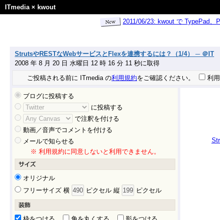
ITmedia
×
kwout
2011/06/23: kwout で Ty
StrutsやRESTなWebサービスとFlexを連携するには？（1/4） ─ ＠IT
2008 年 8 月 20 日 水曜日 12 時 16 分 11 秒に取得
ご投稿される前に ITmedia の
利用規約
をご確認ください。
利用
ブログに投稿する
に投稿する
で注釈を付ける
動画／音声でコメントを付ける
S
メールで知らせる
※ 利用規約に同意しないと利用できません。
オリジナル
フリーサイズ 横
ピクセル 縦
ピクセル
枠をつける
角を丸くする
影をつける