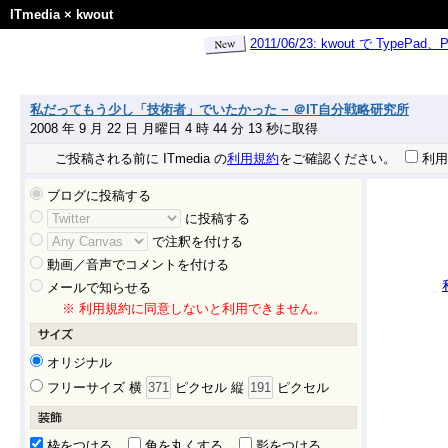
ITmedia
×
kwout
2011/06/23: kwout で Ty
私だってもう少し「技術者」でいたかった − ＠IT自分戦略研究所
2008 年 9 月 22 日 月曜日 4 時 44 分 13 秒に取得
ご投稿される前に ITmedia の
利用規約
をご確認ください。
利用
ブログに投稿する
に投稿する
で注釈を付ける
動画／音声でコメントを付ける
メールで知らせる
※ 利用規約に同意しないと利用できません。
オリジナル
フリーサイズ 横
ピクセル 縦
ピクセル
枠をつける
角を丸くする
影をつける