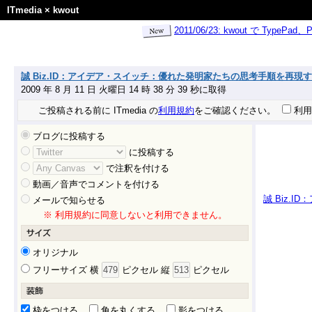
ITmedia
×
kwout
2011/06/23: kwout で Ty
誠 Biz.ID：アイデア・スイッチ：優れた発明家たちの思考手順を再現する「9W
2009 年 8 月 11 日 火曜日 14 時 38 分 39 秒に取得
ご投稿される前に ITmedia の
利用規約
をご確認ください。
利用
ブログに投稿する
に投稿する
で注釈を付ける
動画／音声でコメントを付ける
誠 Biz.
メールで知らせる
※ 利用規約に同意しないと利用できません。
オリジナル
フリーサイズ 横
ピクセル 縦
ピクセル
枠をつける
角を丸くする
影をつける