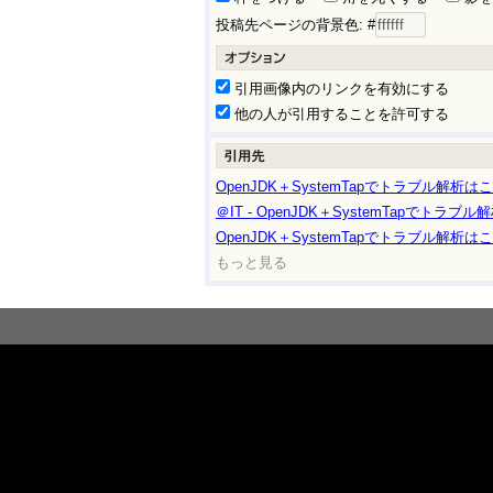
投稿先ページの背景色: #
引用画像内のリンクを有効にする
他の人が引用することを許可する
OpenJDK＋SystemTapでトラブル解析はここ
＠IT - OpenJDK＋SystemTapでトラブル
OpenJDK＋SystemTapでトラブル解析はここ
もっと見る