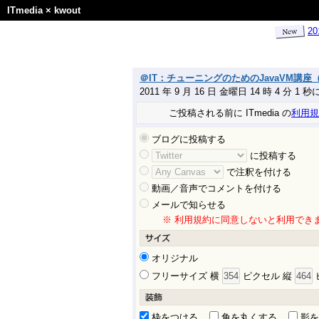
ITmedia
×
kwout
2
＠IT：チューニングのためのJavaVM講座
2011 年 9 月 16 日 金曜日 14 時 4 分 1 
ご投稿される前に ITmedia の
利用規
ブログに投稿する
に投稿する
で注釈を付ける
動画／音声でコメントを付ける
メールで知らせる
※ 利用規約に同意しないと利用でき
オリジナル
フリーサイズ 横
ピクセル 縦
枠をつける
角を丸くする
影を