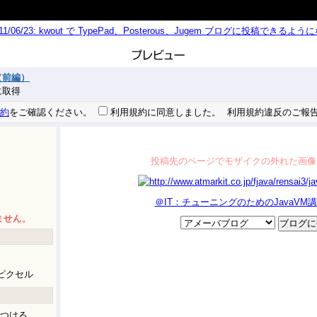
011/06/23: kwout で TypePad、Posterous、Jugem ブログに投稿できる
（前編）
秒に取得
約
をご確認ください。
利用規約に同意しました。
利用規約違反のご報
投稿先のページでモザイクの外れた画像
＠IT：チューニングのためのJavaVM
ません。
ピクセル
つける