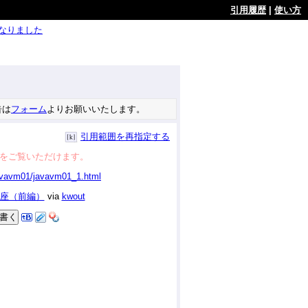
引用履歴
|
使い方
ようになりました
告は
フォーム
よりお願いいたします。
引用範囲を再指定する
をご覧いただけます。
講座（前編）
via
kwout