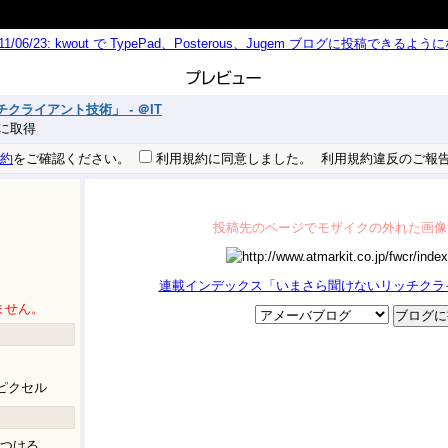
011/06/23: kwout で TypePad、Posterous、Jugem ブログに投稿できる
ライアント技術」 - ＠IT
 秒に取得
約
をご確認ください。
利用規約に同意しました。
利用規約違反のご報
投稿先のページでモザイクの外れた画像
連載インデックス「いまさら聞けないリッチクライア
ません。
ピクセル
つける