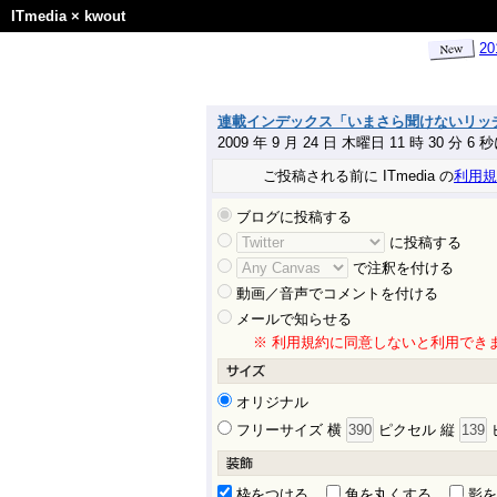
ITmedia
×
kwout
2
連載インデックス「いまさら聞けないリッチク
2009 年 9 月 24 日 木曜日 11 時 30 分 6
ご投稿される前に ITmedia の
利用規
ブログに投稿する
に投稿する
で注釈を付ける
動画／音声でコメントを付ける
メールで知らせる
※ 利用規約に同意しないと利用でき
オリジナル
フリーサイズ 横
ピクセル 縦
枠をつける
角を丸くする
影を