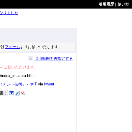
引用履歴
|
使い方
ようになりました
告は
フォーム
よりお願いいたします。
引用範囲を再指定する
をご覧いただけます。
ント技術」 - ＠IT
via
kwout