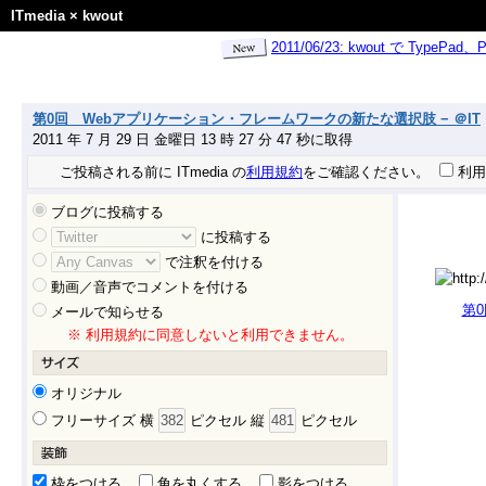
ITmedia
×
kwout
2011/06/23: kwout で Ty
第0回 Webアプリケーション・フレームワークの新たな選択肢 − ＠IT
2011 年 7 月 29 日 金曜日 13 時 27 分 47 秒に取得
ご投稿される前に ITmedia の
利用規約
をご確認ください。
利用
ブログに投稿する
に投稿する
で注釈を付ける
動画／音声でコメントを付ける
第
メールで知らせる
※ 利用規約に同意しないと利用できません。
オリジナル
フリーサイズ 横
ピクセル 縦
ピクセル
枠をつける
角を丸くする
影をつける