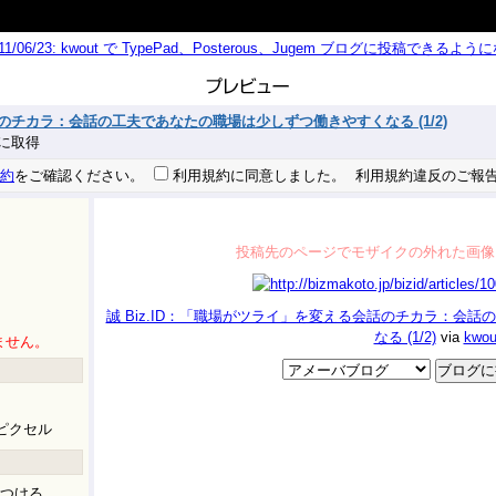
011/06/23: kwout で TypePad、Posterous、Jugem ブログに投稿できる
話のチカラ：会話の工夫であなたの職場は少しずつ働きやすくなる (1/2)
 秒に取得
約
をご確認ください。
利用規約に同意しました。
利用規約違反のご報
投稿先のページでモザイクの外れた画像
誠 Biz.ID：「職場がツライ」を変える会話のチカラ：会
なる (1/2)
via
kwou
ません。
ピクセル
つける