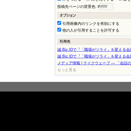
投稿先ページの背景色: #
引用画像内のリンクを有効にする
他の人が引用することを許可する
誠 Biz.IDで『「職場がツライ」を変え
誠 Biz.IDで『「職場がツライ」を変え
メディア情報 | テイクウェーブ ― 「会
もっと見る