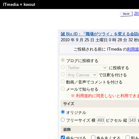
ITmedia
×
kwout
2
誠 Biz.ID：「職場がツライ」を変える会
2010 年 9 月 25 日 土曜日 0 時 28 分 32
ご投稿される前に ITmedia の
利用規
ブログに投稿する
に投稿する
で注釈を付ける
動画／音声でコメントを付ける
メールで知らせる
※ 利用規約に同意しないと利用でき
オリジナル
フリーサイズ 横
ピクセル 縦
枠をつける
角を丸くする
影を