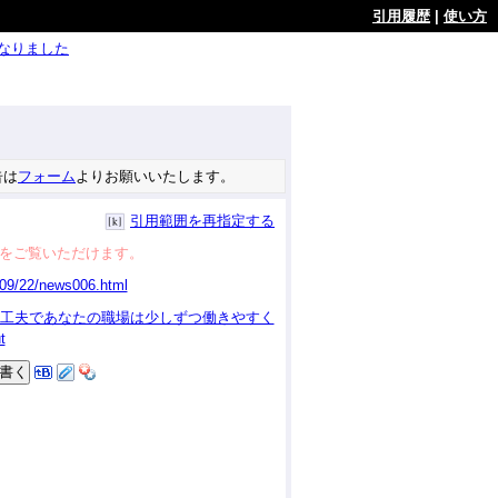
引用履歴
|
使い方
ようになりました
告は
フォーム
よりお願いいたします。
引用範囲を再指定する
をご覧いただけます。
話の工夫であなたの職場は少しずつ働きやすく
t