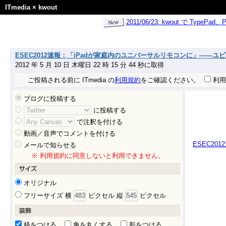
ITmedia
×
kwout
2011/06/23: kwout で Ty
ESEC2012速報：「iPadが家庭内のユニバーサルリモコンに」——ユビキタス
2012 年 5 月 10 日 木曜日 22 時 15 分 44 秒に取得
ご投稿される前に ITmedia の
利用規約
をご確認ください。
利用
ブログに投稿する
に投稿する
で注釈を付ける
動画／音声でコメントを付ける
ESEC2
メールで知らせる
※ 利用規約に同意しないと利用できません。
オリジナル
フリーサイズ 横
ピクセル 縦
ピクセル
枠をつける
角を丸くする
影をつける