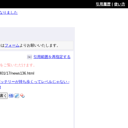
引用履歴
|
使い方
ようになりました
告は
フォーム
よりお願いいたします。
引用範囲を再指定する
をご覧いただけます。
バッテリーが持ち歩くってレベルじゃない -
t