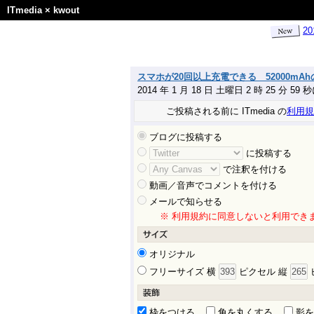
ITmedia
×
kwout
2
スマホが20回以上充電できる 52000m
2014 年 1 月 18 日 土曜日 2 時 25 分 59
ご投稿される前に ITmedia の
利用規
ブログに投稿する
に投稿する
で注釈を付ける
動画／音声でコメントを付ける
メールで知らせる
※ 利用規約に同意しないと利用でき
オリジナル
フリーサイズ 横
ピクセル 縦
枠をつける
角を丸くする
影を