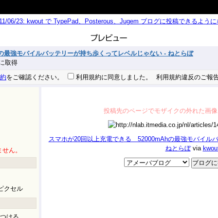
011/06/23: kwout で TypePad、Posterous、Jugem ブログに投稿できる
Ahの最強モバイルバッテリーが持ち歩くってレベルじゃない - ねとらぼ
 秒に取得
約
をご確認ください。
利用規約に同意しました。
利用規約違反のご報
投稿先のページでモザイクの外れた画像
スマホが20回以上充電できる 52000mAhの最強モバイル
ねとらぼ
via
kwou
ません。
ピクセル
つける