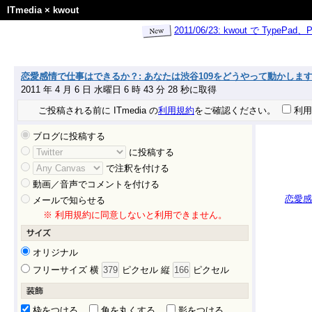
ITmedia
×
kwout
2011/06/23: kwout で Ty
恋愛感情で仕事はできるか？: あなたは渋谷109をどうやって動かしま
2011 年 4 月 6 日 水曜日 6 時 43 分 28 秒に取得
ご投稿される前に ITmedia の
利用規約
をご確認ください。
利用
ブログに投稿する
に投稿する
で注釈を付ける
動画／音声でコメントを付ける
恋愛感
メールで知らせる
※ 利用規約に同意しないと利用できません。
オリジナル
フリーサイズ 横
ピクセル 縦
ピクセル
枠をつける
角を丸くする
影をつける