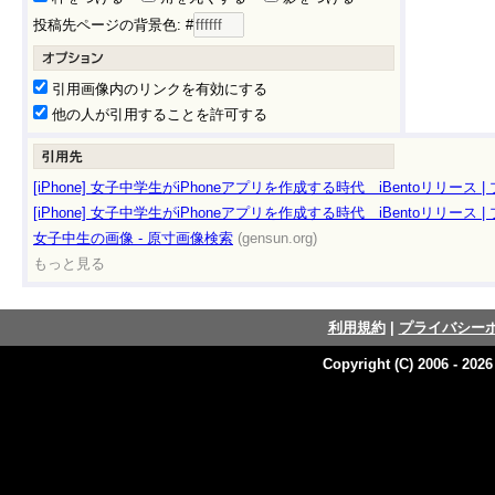
投稿先ページの背景色: #
引用画像内のリンクを有効にする
他の人が引用することを許可する
[iPhone] 女子中学生がiPhoneアプリを作成する時代 iBentoリリース | プロプロ
[iPhone] 女子中学生がiPhoneアプリを作成する時代 iBentoリリース | プロプロ
女子中生の画像 - 原寸画像検索
(gensun.org)
もっと見る
利用規約
|
プライバシー
Copyright (C) 2006 - 202