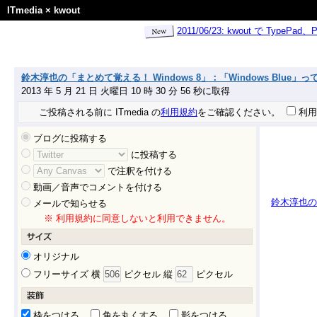
ITmedia
×
kwout
2011/06/23: kwout で Ty
鈴木淳也の「まとめて覚える！ Windows 8」：「Windows Blue」って何？ 
2013 年 5 月 21 日 火曜日 10 時 30 分 56 秒に取得
ご投稿される前に ITmedia の
利用規約
をご確認ください。
利用
ブログに投稿する
に投稿する
で注釈を付ける
動画／音声でコメントを付ける
鈴木淳也の「ま
メールで知らせる
※ 利用規約に同意しないと利用できません。
オリジナル
フリーサイズ 横
ピクセル 縦
ピクセル
枠をつける
角を丸くする
影をつける