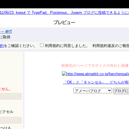
011/06/23: kwout で TypePad、Posterous、Jugem ブログに投稿できる
 ＠IT
 秒に取得
約
をご確認ください。
利用規約に同意しました。
利用規約違反のご報
投稿先のページでモザイクの外れた画像
「OK」と「キャンセル」、どちらが有効か
ません。
ピクセル
つける