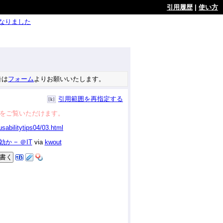
引用履歴
|
使い方
ようになりました
告は
フォーム
よりお願いいたします。
引用範囲を再指定する
をご覧いただけます。
 − ＠IT
via
kwout