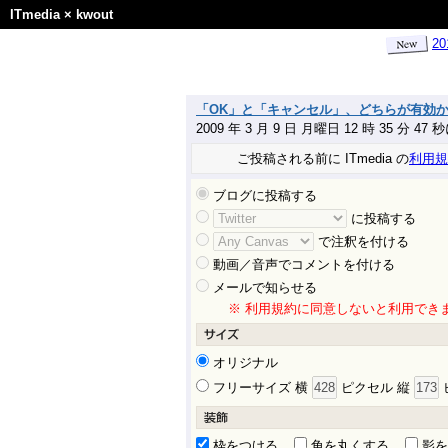
ITmedia
×
kwout
2
「OK」と「キャンセル」、どちらが有効か −
2009 年 3 月 9 日 月曜日 12 時 35 分 47
ご投稿される前に ITmedia の
利用規
ブログに投稿する
に投稿する
で注釈を付ける
動画／音声でコメントを付ける
メールで知らせる
※ 利用規約に同意しないと利用でき
オリジナル
フリーサイズ 横
ピクセル 縦
枠をつける
角を丸くする
影を