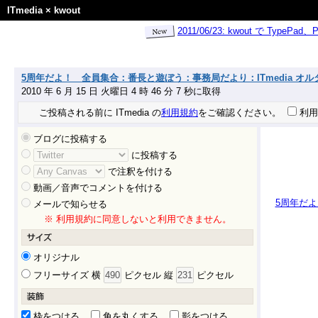
ITmedia
×
kwout
2011/06/23: kwout で Ty
5周年だよ！ 全員集合：番長と遊ぼう：事務局だより：ITmedia オ
2010 年 6 月 15 日 火曜日 4 時 46 分 7 秒に取得
ご投稿される前に ITmedia の
利用規約
をご確認ください。
利用
ブログに投稿する
に投稿する
で注釈を付ける
動画／音声でコメントを付ける
5周年だよ
メールで知らせる
※ 利用規約に同意しないと利用できません。
オリジナル
フリーサイズ 横
ピクセル 縦
ピクセル
枠をつける
角を丸くする
影をつける