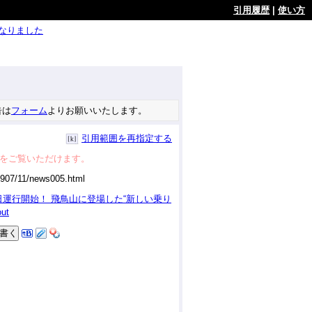
引用履歴
|
使い方
ようになりました
告は
フォーム
よりお願いいたします。
引用範囲を再指定する
をご覧いただけます。
 7月17日運行開始！ 飛鳥山に登場した“新しい乗り
ut