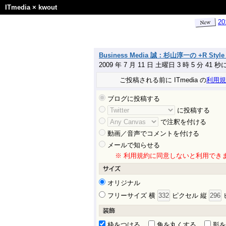
ITmedia
×
kwout
2
Business Media 誠：杉山淳一の +R 
2009 年 7 月 11 日 土曜日 3 時 5 分 41 
ご投稿される前に ITmedia の
利用規
ブログに投稿する
に投稿する
で注釈を付ける
動画／音声でコメントを付ける
メールで知らせる
※ 利用規約に同意しないと利用でき
オリジナル
フリーサイズ 横
ピクセル 縦
枠をつける
角を丸くする
影を