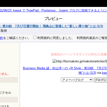
011/06/23: kwout で TypePad、Posterous、Jugem ブログに投稿できる
Style：第10鉄 7月17日運行開始！ 飛鳥山に登場した“新しい乗り物”とは (1/3)
秒に取得
約
をご確認ください。
利用規約に同意しました。
利用規約違反のご報
投稿先のページでモザイクの外れた画像
Business Media 誠：杉山淳一の +R Style：第10鉄
物”とは (1/3)
via
kwo
ません。
ピクセル
つける