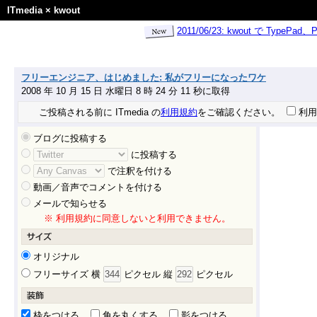
ITmedia
×
kwout
2011/06/23: kwout で Ty
フリーエンジニア、はじめました: 私がフリーになったワケ
2008 年 10 月 15 日 水曜日 8 時 24 分 11 秒に取得
ご投稿される前に ITmedia の
利用規約
をご確認ください。
利用
ブログに投稿する
に投稿する
で注釈を付ける
動画／音声でコメントを付ける
メールで知らせる
※ 利用規約に同意しないと利用できません。
オリジナル
フリーサイズ 横
ピクセル 縦
ピクセル
枠をつける
角を丸くする
影をつける