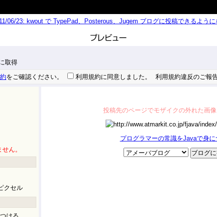
011/06/23: kwout で TypePad、Posterous、Jugem ブログに投稿できる
 秒に取得
約
をご確認ください。
利用規約に同意しました。
利用規約違反のご報
投稿先のページでモザイクの外れた画像
プログラマーの常識をJavaで身
ません。
ピクセル
つける