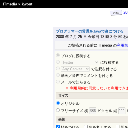
ITmedia
×
kwout
2
プログラマーの常識をJavaで身につける
2008 年 7 月 25 日 金曜日 13 時 3 分 59
ご投稿される前に ITmedia の
利用規
ブログに投稿する
に投稿する
で注釈を付ける
動画／音声でコメントを付ける
メールで知らせる
※ 利用規約に同意しないと利用でき
オリジナル
フリーサイズ 横
ピクセル 縦
枠をつける
角を丸くする
影を