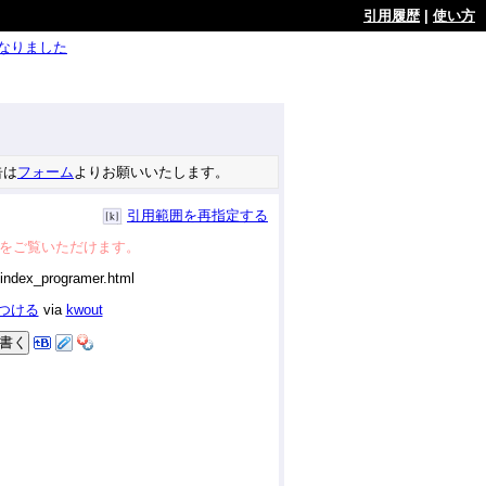
引用履歴
|
使い方
ようになりました
告は
フォーム
よりお願いいたします。
引用範囲を再指定する
をご覧いただけます。
につける
via
kwout