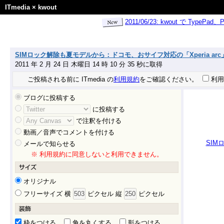
ITmedia
×
kwout
2011/06/23: kwout で Ty
SIMロック解除も夏モデルから：ドコモ、おサイフ対応の「Xperia arc」と
2011 年 2 月 24 日 木曜日 14 時 10 分 35 秒に取得
ご投稿される前に ITmedia の
利用規約
をご確認ください。
利用
ブログに投稿する
に投稿する
で注釈を付ける
動画／音声でコメントを付ける
SIM
メールで知らせる
※ 利用規約に同意しないと利用できません。
オリジナル
フリーサイズ 横
ピクセル 縦
ピクセル
枠をつける
角を丸くする
影をつける