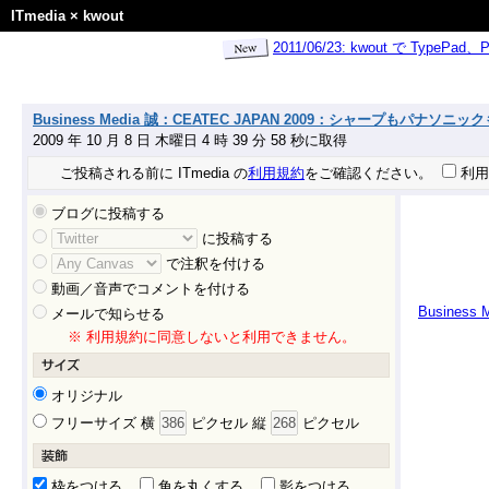
ITmedia
×
kwout
2011/06/23: kwout で Ty
Business Media 誠：CEATEC JAPAN 2009：シャープもパナ
2009 年 10 月 8 日 木曜日 4 時 39 分 58 秒に取得
ご投稿される前に ITmedia の
利用規約
をご確認ください。
利用
ブログに投稿する
に投稿する
で注釈を付ける
動画／音声でコメントを付ける
Busine
メールで知らせる
※ 利用規約に同意しないと利用できません。
オリジナル
フリーサイズ 横
ピクセル 縦
ピクセル
枠をつける
角を丸くする
影をつける