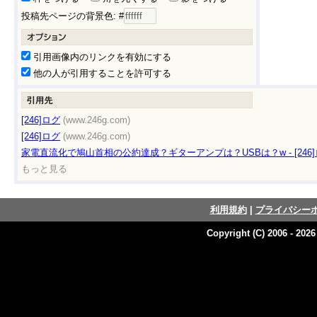
投稿先ページの背景色: #
引用画像内のリンクを有効にする
他の人が引用することを許可する
[246]ログ
(www.246g.com)
[246]ログ
(www.246g.com)
家電直流化で鳩山首相の公約達成？ギターアンプは？USBは？w - [246
もっと見る
利用規約
|
プライバシー
Copyright (C) 2006 - 202