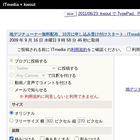
ITmedia
×
kwout
2011/06/23: kwout で Ty
地デジチューナー無料配布、10月に申し込み受け付けスタート - ITmedia
2009 年 9 月 16 日 水曜日 9 時 58 分 46 秒に取得
ご投稿される前に ITmedia の
利用規約
をご確認ください。
利用
ブログに投稿する
に投稿する
で注釈を付ける
動画／音声でコメントを付ける
地デジチ
メールで知らせる
※ 利用規約に同意しないと利用できません。
オリジナル
フリーサイズ 横
ピクセル 縦
ピクセル
枠をつける
角を丸くする
影をつける