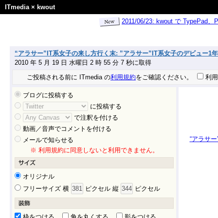
ITmedia
×
kwout
2011/06/23: kwout で Ty
“アラサー”IT系女子の来し方行く末: ”アラサー”IT系女子のデビュー1
2010 年 5 月 19 日 水曜日 2 時 55 分 7 秒に取得
ご投稿される前に ITmedia の
利用規約
をご確認ください。
利用
ブログに投稿する
に投稿する
で注釈を付ける
動画／音声でコメントを付ける
“アラサー
メールで知らせる
※ 利用規約に同意しないと利用できません。
オリジナル
フリーサイズ 横
ピクセル 縦
ピクセル
枠をつける
角を丸くする
影をつける