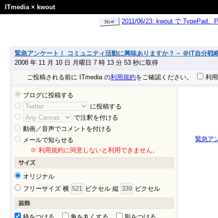
ITmedia
×
kwout
2011/06/23: kwout で Ty
緊急アンケート！ コミュニティ活動に興味ありますか？ − ＠IT自分戦
2008 年 11 月 10 日 月曜日 7 時 13 分 53 秒に取得
ご投稿される前に ITmedia の
利用規約
をご確認ください。
利用
ブログに投稿する
に投稿する
で注釈を付ける
動画／音声でコメントを付ける
緊急ア
メールで知らせる
※ 利用規約に同意しないと利用できません。
オリジナル
フリーサイズ 横
ピクセル 縦
ピクセル
枠をつける
角を丸くする
影をつける