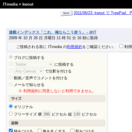
ITmedia
×
kwout
2011/06/23: kwout で Ty
連載インデックス「これ、俺ならこう使う」 - ＠IT
2009 年 10 月 26 日 月曜日 11 時 51 分 16 秒に取得
ご投稿される前に ITmedia の
利用規約
をご確認ください。
利用
ブログに投稿する
に投稿する
で注釈を付ける
動画／音声でコメントを付ける
メールで知らせる
※ 利用規約に同意しないと利用できません。
オリジナル
フリーサイズ 横
ピクセル 縦
ピクセル
枠をつける
角を丸くする
影をつける