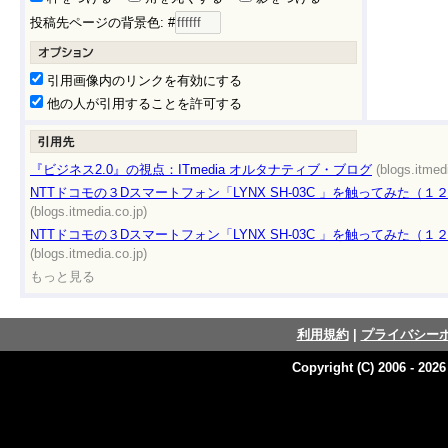
投稿先ページの背景色: #
引用画像内のリンクを有効にする
他の人が引用することを許可する
『ビジネス2.0』の視点：ITmedia オルタナティブ・ブログ
(blogs.itmed
NTTドコモの３Dスマートフォン「LYNX SH-03C 」を触ってみた（１
(blogs.itmedia.co.jp)
NTTドコモの３Dスマートフォン「LYNX SH-03C 」を触ってみた（１
(blogs.itmedia.co.jp)
もっと見る
利用規約
|
プライバシー
Copyright (C) 2006 - 202