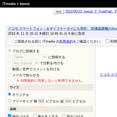
ITmedia
×
kwout
2011/06/23: kwout で Ty
ドコモ スマートフォン：おサイフケータイにも対応、3D液晶搭載のAndroid端末「
2010 年 11 月 25 日 木曜日 14 時 41 分 8 秒に取得
ご投稿される前に ITmedia の
利用規約
をご確認ください。
利用
ブログに投稿する
に投稿する
で注釈を付ける
動画／音声でコメントを付ける
ドコモ スマ
メールで知らせる
※ 利用規約に同意しないと利用できません。
オリジナル
フリーサイズ 横
ピクセル 縦
ピクセル
枠をつける
角を丸くする
影をつける