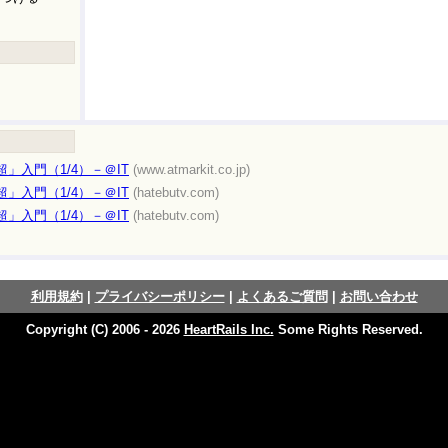
超」入門（1/4）－＠IT
(www.atmarkit.co.jp)
超」入門（1/4）－＠IT
(hatebutv.com)
超」入門（1/4）－＠IT
(hatebutv.com)
利用規約
|
プライバシーポリシー
|
よくあるご質問
|
お問い合わせ
Copyright (C) 2006 - 2026
HeartRails Inc.
Some Rights Reserved.