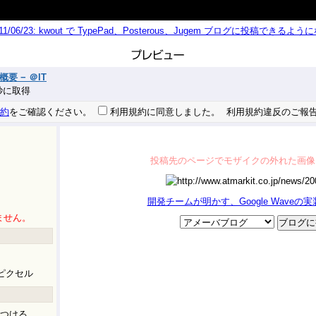
011/06/23: kwout で TypePad、Posterous、Jugem ブログに投稿できる
要 − ＠IT
5 秒に取得
約
をご確認ください。
利用規約に同意しました。
利用規約違反のご報
投稿先のページでモザイクの外れた画像
開発チームが明かす、Google Waveの実装
ません。
ピクセル
つける