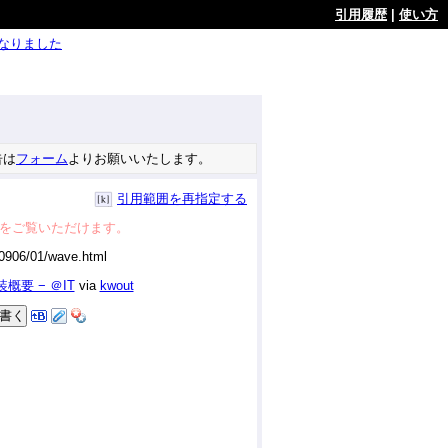
引用履歴
|
使い方
ようになりました
告は
フォーム
よりお願いいたします。
引用範囲を再指定する
をご覧いただけます。
概要 − ＠IT
via
kwout