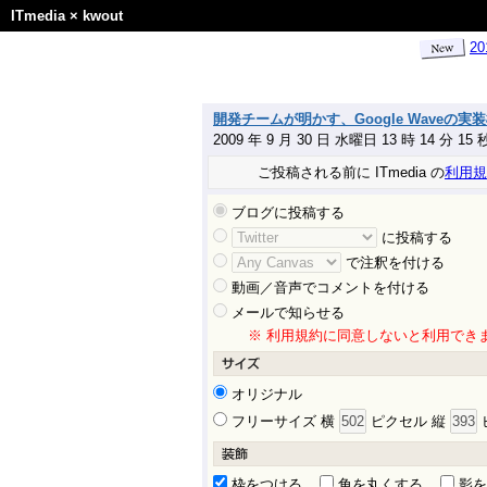
ITmedia
×
kwout
2
開発チームが明かす、Google Waveの実装概
2009 年 9 月 30 日 水曜日 13 時 14 分 1
ご投稿される前に ITmedia の
利用規
ブログに投稿する
に投稿する
で注釈を付ける
動画／音声でコメントを付ける
メールで知らせる
※ 利用規約に同意しないと利用でき
オリジナル
フリーサイズ 横
ピクセル 縦
枠をつける
角を丸くする
影を