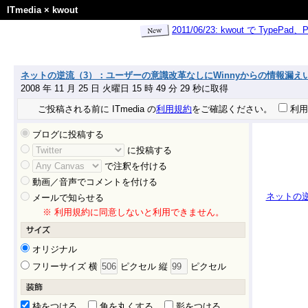
ITmedia
×
kwout
2011/06/23: kwout で Ty
ネットの逆流（3）：ユーザーの意識改革なしにWinnyからの情報漏えいはなくな
2008 年 11 月 25 日 火曜日 15 時 49 分 29 秒に取得
ご投稿される前に ITmedia の
利用規約
をご確認ください。
利用
ブログに投稿する
に投稿する
で注釈を付ける
動画／音声でコメントを付ける
ネットの逆
メールで知らせる
※ 利用規約に同意しないと利用できません。
オリジナル
フリーサイズ 横
ピクセル 縦
ピクセル
枠をつける
角を丸くする
影をつける