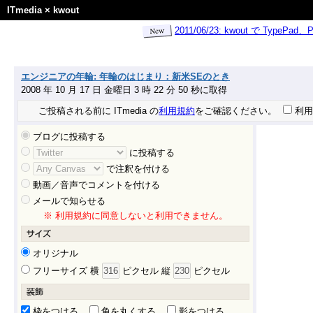
ITmedia
×
kwout
2011/06/23: kwout で Ty
エンジニアの年輪: 年輪のはじまり：新米SEのとき
2008 年 10 月 17 日 金曜日 3 時 22 分 50 秒に取得
ご投稿される前に ITmedia の
利用規約
をご確認ください。
利用
ブログに投稿する
に投稿する
で注釈を付ける
動画／音声でコメントを付ける
メールで知らせる
※ 利用規約に同意しないと利用できません。
オリジナル
フリーサイズ 横
ピクセル 縦
ピクセル
枠をつける
角を丸くする
影をつける