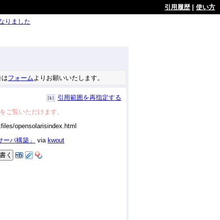
引用履歴
|
使い方
ようになりました
告は
フォーム
よりお願いいたします。
引用範囲を再指定する
をご覧いただけます。
グサーバ構築」
via
kwout