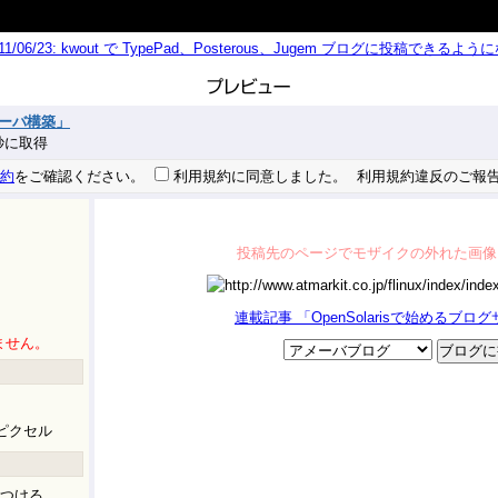
011/06/23: kwout で TypePad、Posterous、Jugem ブログに投稿できる
サーバ構築」
8 秒に取得
約
をご確認ください。
利用規約に同意しました。
利用規約違反のご報
投稿先のページでモザイクの外れた画像
連載記事 「OpenSolarisで始めるブロ
ません。
ピクセル
つける