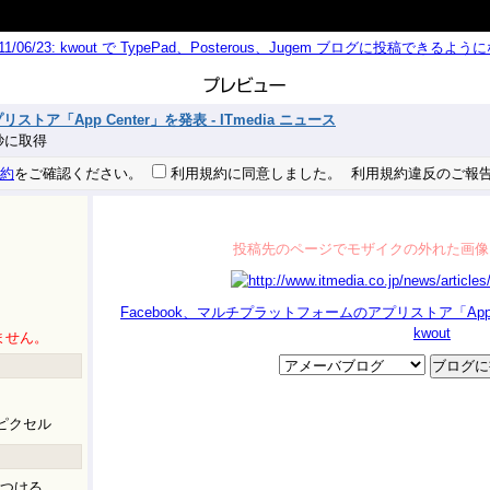
011/06/23: kwout で TypePad、Posterous、Jugem ブログに投稿できる
トア「App Center」を発表 - ITmedia ニュース
7 秒に取得
約
をご確認ください。
利用規約に同意しました。
利用規約違反のご報
投稿先のページでモザイクの外れた画像
Facebook、マルチプラットフォームのアプリストア「App Cen
kwout
ません。
ピクセル
つける