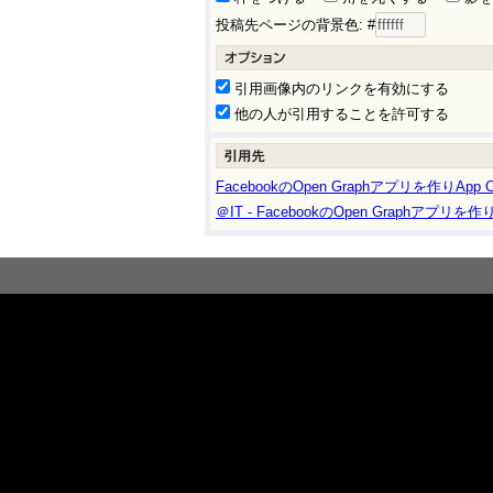
投稿先ページの背景色: #
引用画像内のリンクを有効にする
他の人が引用することを許可する
FacebookのOpen Graphアプリを作りApp 
＠IT - FacebookのOpen Graphアプリを