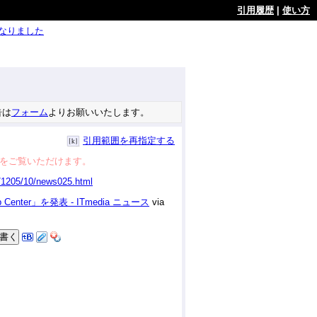
引用履歴
|
使い方
ようになりました
告は
フォーム
よりお願いいたします。
引用範囲を再指定する
をご覧いただけます。
ter」を発表 - ITmedia ニュース
via