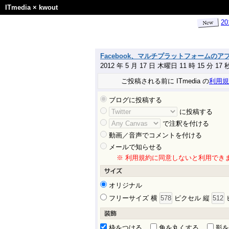
ITmedia
×
kwout
2
Facebook、マルチプラットフォームのアプリス
2012 年 5 月 17 日 木曜日 11 時 15 分 1
ご投稿される前に ITmedia の
利用規
ブログに投稿する
に投稿する
で注釈を付ける
動画／音声でコメントを付ける
メールで知らせる
※ 利用規約に同意しないと利用でき
オリジナル
フリーサイズ 横
ピクセル 縦
枠をつける
角を丸くする
影を