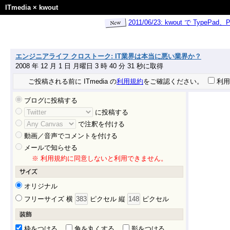
ITmedia
×
kwout
2011/06/23: kwout で Ty
エンジニアライフ クロストーク: IT業界は本当に悪い業界か？
2008 年 12 月 1 日 月曜日 3 時 40 分 31 秒に取得
ご投稿される前に ITmedia の
利用規約
をご確認ください。
利用
ブログに投稿する
に投稿する
で注釈を付ける
動画／音声でコメントを付ける
メールで知らせる
※ 利用規約に同意しないと利用できません。
オリジナル
フリーサイズ 横
ピクセル 縦
ピクセル
枠をつける
角を丸くする
影をつける