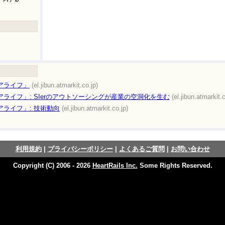
アライフ」
(el.jibun.atmarkit.co.jp)
ライフ」: SIerのアウトソーシングが産業の空洞化を生む
(el.jibun.atmarkit.c
ライフ」: 技術動向
(el.jibun.atmarkit.co.jp)
利用規約
|
プライバシーポリシー
|
よくあるご質問
|
お問い合わせ
Copyright (C) 2006 - 2026
HeartRails Inc.
Some Rights Reserved.