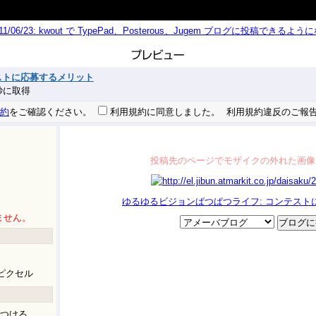
011/06/23: kwout で TypePad、Posterous、Jugem ブログに投稿できる
ストに応募するメリット
9 秒に取得
約
をご確認ください。
利用規約に同意しました。
利用規約違反のご報
投稿先のページでモザイクの外れた画像
ゆるゆるビジョンぱつぱつライフ: コンテスト
ません。
ピクセル
つける