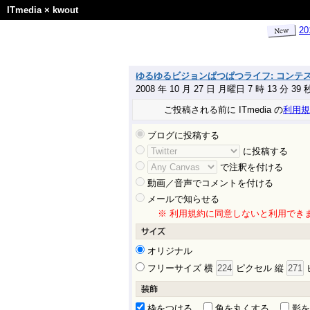
ITmedia
×
kwout
2
ゆるゆるビジョンぱつぱつライフ: コンテ
2008 年 10 月 27 日 月曜日 7 時 13 分 3
ご投稿される前に ITmedia の
利用規
ブログに投稿する
に投稿する
で注釈を付ける
動画／音声でコメントを付ける
メールで知らせる
※ 利用規約に同意しないと利用でき
オリジナル
フリーサイズ 横
ピクセル 縦
枠をつける
角を丸くする
影を