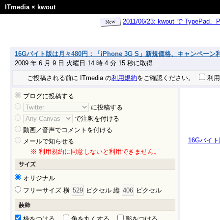
ITmedia
×
kwout
2011/06/23: kwout で Ty
16Gバイト版は月々480円：「iPhone 3G S」新規価格、キャンペーン利用で
2009 年 6 月 9 日 火曜日 14 時 4 分 15 秒に取得
ご投稿される前に ITmedia の
利用規約
をご確認ください。
利用
ブログに投稿する
に投稿する
で注釈を付ける
動画／音声でコメントを付ける
16Gバイト
メールで知らせる
※ 利用規約に同意しないと利用できません。
オリジナル
フリーサイズ 横
ピクセル 縦
ピクセル
枠をつける
角を丸くする
影をつける