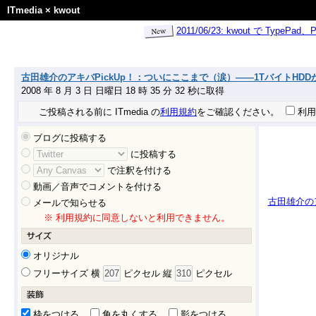
ITmedia
×
kwout
2011/06/23: kwout で Ty
古田雄介のアキバPickUp！：ついにここまで（涙）――1TバイトHDDがまさかの1
2008 年 8 月 3 日 日曜日 18 時 35 分 32 秒に取得
ご投稿される前に ITmedia の
利用規約
をご確認ください。
利用
ブログに投稿する
に投稿する
で注釈を付ける
動画／音声でコメントを付ける
古田雄介のア
メールで知らせる
※ 利用規約に同意しないと利用できません。
オリジナル
フリーサイズ 横
ピクセル 縦
ピクセル
枠をつける
角を丸くする
影をつける