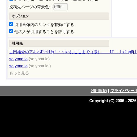
投稿先ページの背景色: #
引用画像内のリンクを有効にする
他の人が引用することを許可する
古田雄介のアキバPickUp！：ついにここまで（涙）――1T ... | x2sp6j | sa
sa.yona.la
(sa.yona.la)
sa.yona.la
(sa.yona.la.)
もっと見る
利用規約
|
プライバシー
Copyright (C) 2006 - 202