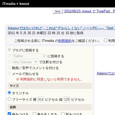
ITmedia
×
kwout
2011/06/23: kwout で Ty
Adamoではないけれど：これは“デルらしくない”ノートPC——「Dell XPS 15
2011 年 5 月 26 日 木曜日 22 時 15 分 15 秒に取得
ご投稿される前に ITmedia の
利用規約
をご確認ください。
利用
ブログに投稿する
に投稿する
で注釈を付ける
動画／音声でコメントを付ける
Adamoでは
メールで知らせる
※ 利用規約に同意しないと利用できません。
オリジナル
フリーサイズ 横
ピクセル 縦
ピクセル
枠をつける
角を丸くする
影をつける