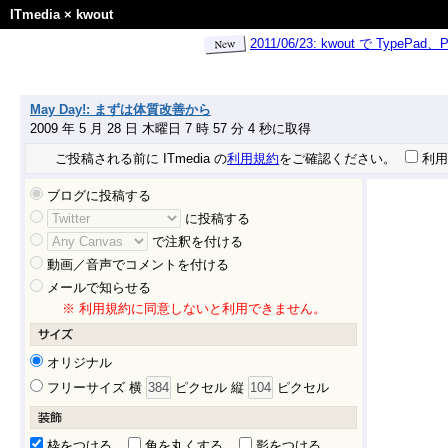
ITmedia
×
kwout
2011/06/23: kwout で Ty
May Day!: まずは体質改善から
2009 年 5 月 28 日 木曜日 7 時 57 分 4 秒に取得
ご投稿される前に ITmedia の
利用規約
をご確認ください。
利用
ブログに投稿する
に投稿する
で注釈を付ける
動画／音声でコメントを付ける
メールで知らせる
※ 利用規約に同意しないと利用できません。
オリジナル
フリーサイズ 横
ピクセル 縦
ピクセル
枠をつける
角を丸くする
影をつける