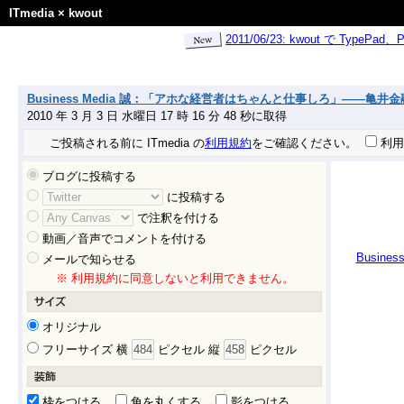
ITmedia
×
kwout
2011/06/23: kwout で Ty
Business Media 誠：「アホな経営者はちゃんと仕事しろ」——亀井
2010 年 3 月 3 日 水曜日 17 時 16 分 48 秒に取得
ご投稿される前に ITmedia の
利用規約
をご確認ください。
利用
ブログに投稿する
に投稿する
で注釈を付ける
動画／音声でコメントを付ける
Busi
メールで知らせる
※ 利用規約に同意しないと利用できません。
オリジナル
フリーサイズ 横
ピクセル 縦
ピクセル
枠をつける
角を丸くする
影をつける