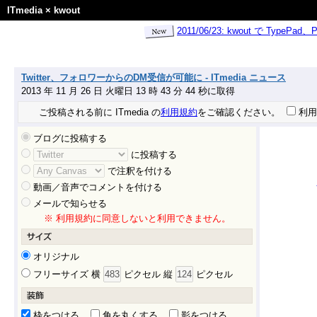
ITmedia
×
kwout
2011/06/23: kwout で Ty
Twitter、フォロワーからのDM受信が可能に - ITmedia ニュース
2013 年 11 月 26 日 火曜日 13 時 43 分 44 秒に取得
ご投稿される前に ITmedia の
利用規約
をご確認ください。
利用
ブログに投稿する
に投稿する
で注釈を付ける
動画／音声でコメントを付ける
メールで知らせる
※ 利用規約に同意しないと利用できません。
オリジナル
フリーサイズ 横
ピクセル 縦
ピクセル
枠をつける
角を丸くする
影をつける